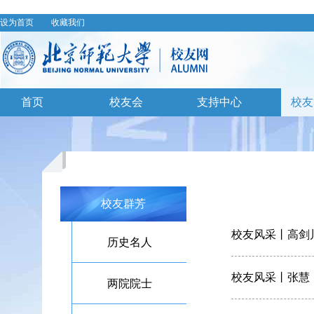
设为首页
收藏我们
首页
校友会
支持中心
校友
校友群芳
校友风采丨高剑
历史名人
校友风采丨张慧
两院院士