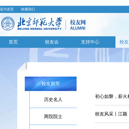
设为首页
收藏我们
首页
校友会
支持中心
校友
校友群芳
初心如磐，薪火
历史名人
校友风采丨江颖
两院院士