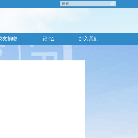
校友捐赠
记·忆
加入我们