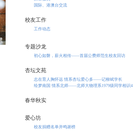
国际、港澳台交流
校友工作
工作动态
专题沙龙
初心如磐，薪火相传——首届公费师范生校友回访
杏坛文苑
志在育人胸怀远 情系杏坛爱心多——记柳斌学长
绘梦南国 情系北师——北师大物理系1979级同学相识
春华秋实
爱心坊
校友捐赠名单并鸣谢榜