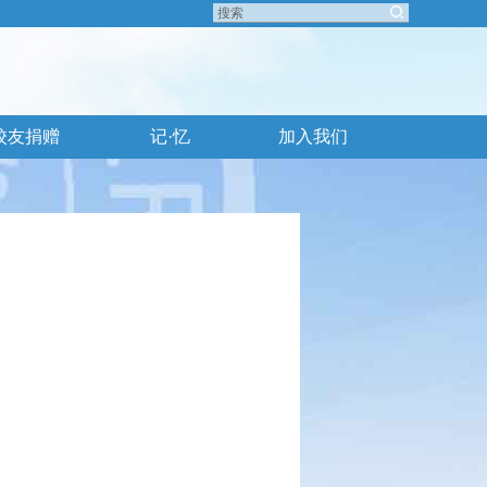
校友捐赠
记·忆
加入我们