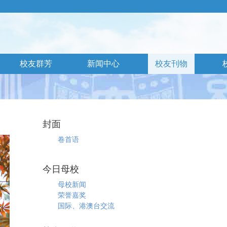
校友群芳
新闻中心
校友刊物
封面
卷首语
今日母校
母校新闻
荣誉嘉奖
国际、港澳台交流